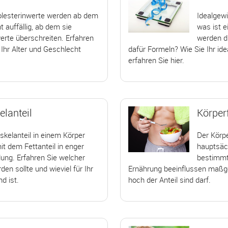
olesterinwerte werden ab dem
Idealgew
auffällig, ab dem sie
was ist e
rte überschreiten. Erfahren
werden d
 Ihr Alter und Geschlecht
dafür Formeln? Wie Sie Ihr id
erfahren Sie hier.
lanteil
Körperf
kelanteil in einem Körper
Der Körpe
it dem Fettanteil in enger
hauptsäch
ung. Erfahren Sie welcher
bestimmt
en sollte und wieviel für Ihr
Ernährung beeinflussen maßge
d ist.
hoch der Anteil sind darf.