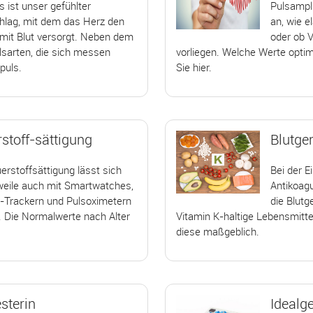
s ist unser gefühlter
Pulsampl
hlag, mit dem das Herz den
an, wie e
mit Blut versorgt. Neben dem
oder ob 
lsarten, die sich messen
vorliegen. Welche Werte optimal
puls.
Sie hier.
stoff-sättigung
Blutge
erstoffsättigung lässt sich
Bei der 
weile auch mit Smartwatches,
Antikoag
s-Trackern und Pulsoximetern
die Blutg
 Die Normalwerte nach Alter
Vitamin K-haltige Lebensmitte
diese maßgeblich.
sterin
Idealg