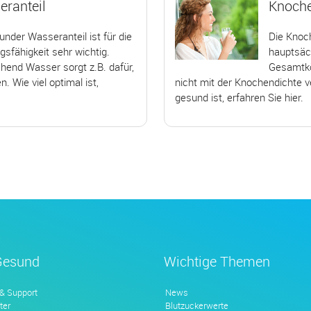
ranteil
Knoch
under Wasseranteil ist für die
Die Kno
gsfähigkeit sehr wichtig.
hauptsäc
hend Wasser sorgt z.B. dafür,
Gesamtkö
 Wie viel optimal ist,
nicht mit der Knochendichte v
gesund ist, erfahren Sie hier.
Gesund
Wichtige Themen
 & Support
News
ter
Blutzuckerwerte