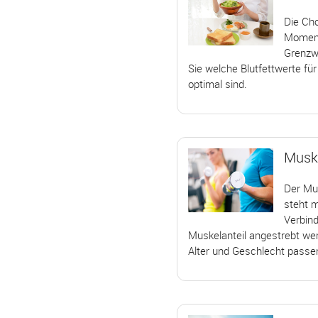
Die Ch
Moment 
Grenzwe
Sie welche Blutfettwerte für
optimal sind.
Muske
Der Mus
steht m
Verbind
Muskelanteil angestrebt werd
Alter und Geschlecht passen