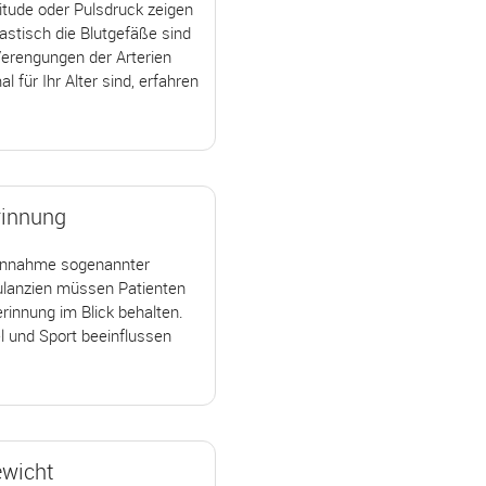
itude oder Pulsdruck zeigen
lastisch die Blutgefäße sind
Verengungen der Arterien
 für Ihr Alter sind, erfahren
rinnung
Einnahme sogenannter
ulanzien müssen Patienten
erinnung im Blick behalten.
l und Sport beeinflussen
ewicht