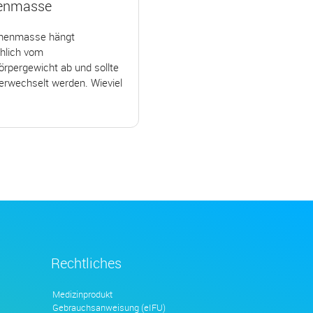
enmasse
chenmasse hängt
hlich vom
rpergewicht ab und sollte
erwechselt werden. Wieviel
Rechtliches
Medizinprodukt
Gebrauchsanweisung (eIFU)