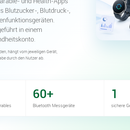
earable- und Health-Apps
 Blutzucker-, Blutdruck-,
nfunktionsgeräten.
führt in einem
dheitskonto.
en, hängt vom jeweiligen Gerät,
abe durch den Nutzer ab.
60+
1
rables
Bluetooth Messgeräte
sichere G