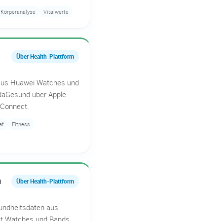
Körperanalyse
Vitalwerte
h
Über Health-Plattform
aus Huawei Watches und
daGesund über Apple
 Connect.
af
Fitness
p
Über Health-Plattform
sundheitsdaten aus
it Watches und Bands