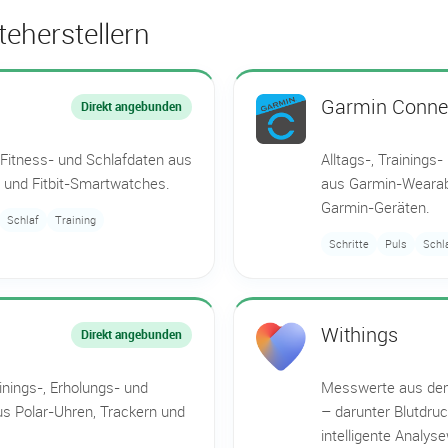
eherstellern
Garmin Conne
Direkt angebunden
 Fitness- und Schlafdaten aus
Alltags-, Trainings
n und Fitbit-Smartwatches.
aus Garmin-Wearab
Garmin-Geräten.
Schlaf
Training
Schritte
Puls
Schl
Withings
Direkt angebunden
ainings-, Erholungs- und
Messwerte aus de
us Polar-Uhren, Trackern und
– darunter Blutdr
intelligente Analys