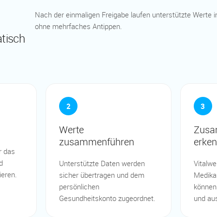
Nach der einmaligen Freigabe laufen unterstützte Werte
N
ohne mehrfaches Antippen.
tisch
2
3
Werte
Zusa
zusammenführen
erke
r das
d
Unterstützte Daten werden
Vitalwer
ieren.
sicher übertragen und dem
Medika
persönlichen
können
Gesundheitskonto zugeordnet.
und au