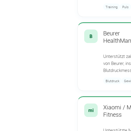
Training
Puls
Beurer
B
HealthMan
Unterstützt z
von Beurer, i
Blutdruckmes
Blutdruck
Gewi
Xiaomi / M
mi
Fitness
Unterstützte 