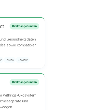
ct
Direkt angebunden
- und Gesundheitsdaten
les sowie kompatiblen
af
Stress
Gewicht
Direkt angebunden
m Withings-Ökosystem
uckmessgeräte und
ewaagen.