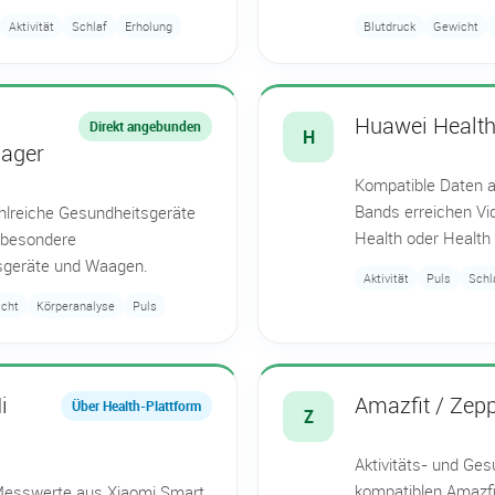
Aktivität
Schlaf
Erholung
Blutdruck
Gewicht
Huawei Healt
Direkt angebunden
H
ager
Kompatible Daten 
Bands erreichen Vi
ahlreiche Gesundheitsgeräte
Health oder Health
nsbesondere
sgeräte und Waagen.
Aktivität
Puls
Schl
cht
Körperanalyse
Puls
i
Amazfit / Zep
Über Health-Plattform
Z
Aktivitäts- und Ge
kompatiblen Amazf
Messwerte aus Xiaomi Smart