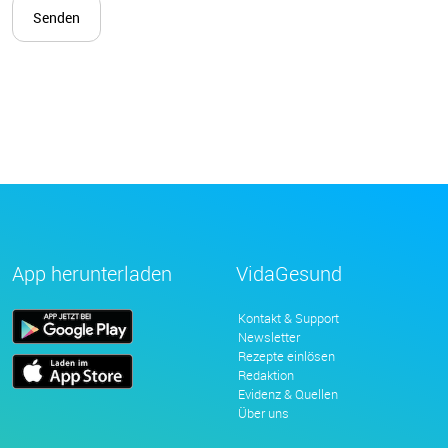
App herunterladen
VidaGesund
Kontakt & Support
Newsletter
Rezepte einlösen
Redaktion
Evidenz & Quellen
Über uns