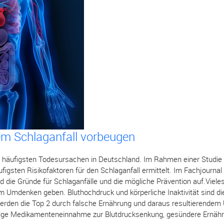
m Schlaganfall vorbeugen
n häufigsten Todesursachen in Deutschland. Im Rahmen einer Studie 
igsten Risikofaktoren für den Schlaganfall ermittelt. Im Fachjournal
 die Gründe für Schlaganfälle und die mögliche Prävention auf.Vieles 
 Umdenken geben. Bluthochdruck und körperliche Inaktivität sind di
 werden die Top 2 durch falsche Ernährung und daraus resultierendem
ßige Medikamenteneinnahme zur Blutdrucksenkung, gesündere Ernähr