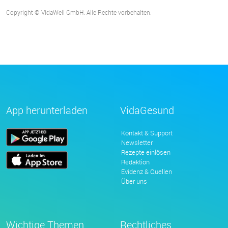
Copyright © VidaWell GmbH. Alle Rechte vorbehalten.
App herunterladen
VidaGesund
Kontakt & Support
Newsletter
Rezepte einlösen
Redaktion
Evidenz & Quellen
Über uns
Wichtige Themen
Rechtliches