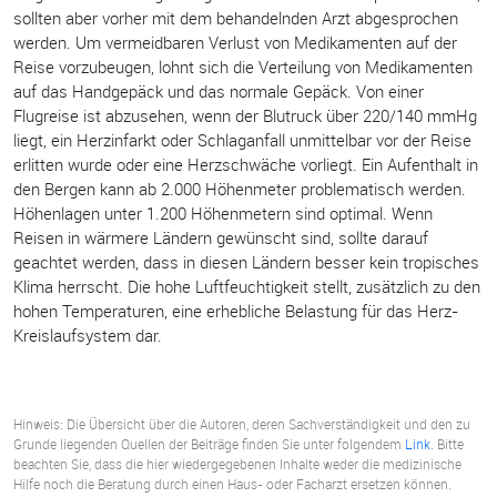
sollten aber vorher mit dem behandelnden Arzt abgesprochen
werden. Um vermeidbaren Verlust von Medikamenten auf der
Reise vorzubeugen, lohnt sich die Verteilung von Medikamenten
auf das Handgepäck und das normale Gepäck. Von einer
Flugreise ist abzusehen, wenn der Blutruck über 220/140 mmHg
liegt, ein Herzinfarkt oder Schlaganfall unmittelbar vor der Reise
erlitten wurde oder eine Herzschwäche vorliegt. Ein Aufenthalt in
den Bergen kann ab 2.000 Höhenmeter problematisch werden.
Höhenlagen unter 1.200 Höhenmetern sind optimal. Wenn
Reisen in wärmere Ländern gewünscht sind, sollte darauf
geachtet werden, dass in diesen Ländern besser kein tropisches
Klima herrscht. Die hohe Luftfeuchtigkeit stellt, zusätzlich zu den
hohen Temperaturen, eine erhebliche Belastung für das Herz-
Kreislaufsystem dar.
Hinweis: Die Übersicht über die Autoren, deren Sachverständigkeit und den zu
Grunde liegenden Quellen der Beiträge finden Sie unter folgendem
Link
. Bitte
beachten Sie, dass die hier wiedergegebenen Inhalte weder die medizinische
Hilfe noch die Beratung durch einen Haus- oder Facharzt ersetzen können.