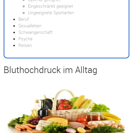
Eingeschränkt geeignet
Ungeeignete Sportarten
Beruf
Sexualleben
Schwangerschaft
Psyche
Reisen
Bluthochdruck im Alltag