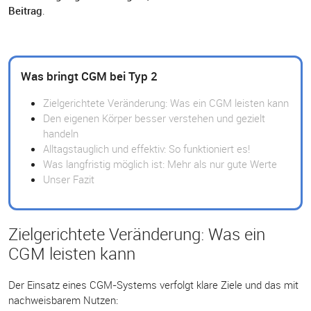
Beitrag
.
Was bringt CGM bei Typ 2
Zielgerichtete Veränderung: Was ein CGM leisten kann
Den eigenen Körper besser verstehen und gezielt
handeln
Alltagstauglich und effektiv: So funktioniert es!
Was langfristig möglich ist: Mehr als nur gute Werte
Unser Fazit
Zielgerichtete Veränderung: Was ein
CGM leisten kann
Der Einsatz eines CGM-Systems verfolgt klare Ziele und das mit
nachweisbarem Nutzen: