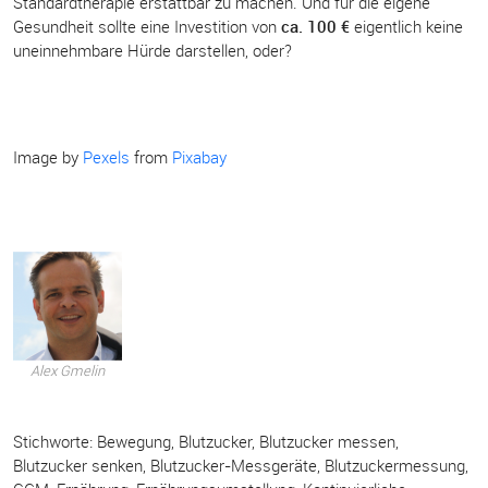
Standardtherapie erstattbar zu machen. Und für die eigene
Gesundheit sollte eine Investition von
ca. 100 €
eigentlich keine
uneinnehmbare Hürde darstellen, oder?
Image by
Pexels
from
Pixabay
Alex Gmelin
Stichworte:
Bewegung
,
Blutzucker
,
Blutzucker messen
,
Blutzucker senken
,
Blutzucker-Messgeräte
,
Blutzuckermessung
,