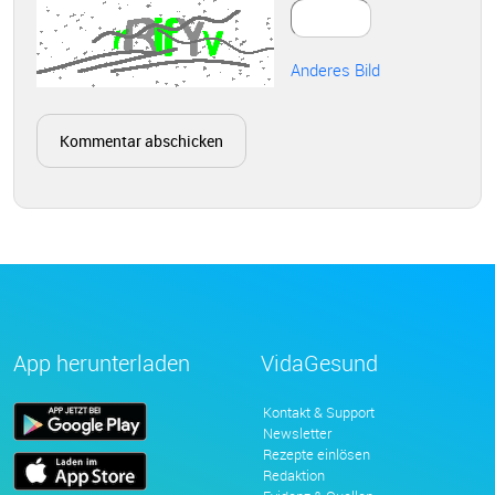
Anderes Bild
App herunterladen
VidaGesund
Kontakt & Support
Newsletter
Rezepte einlösen
Redaktion