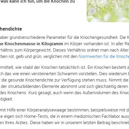
 was kann ich tun, um die Knochen zu
hendichte
nd aber grundverschiedene Parameter für die Knochengesundheit. Di
che Knochenmasse in Kilogramm
im Körper vorhanden ist. In aller R
ältnis zum Körpergewicht. Dieses Verhältnis ordnet man nach Alter 
ben rot, gelb und grün, verglichen mit den
Normwerten für die Knoc
rmittelt, wie stabil der Knochen tatsächlich ist. Ein Knochen besteht
 das wie einen versteinerten Schwamm vorstellen. Dies wiederum b
für die gesunde Knochendichte zur Verfügung stehen muss. Nimmt di
 der strukturbildenden Elemente abnimmt und sich gleichzeitig deren 
t des Knochens. Kurz gesagt, auch wenn das Außenvolumen des Knoche
tigkeit.
mit Hilfe einer Körperanalysewaage bestimmen, beispielsweise mit 
 eigen sich Home-Tests, die in einem medizinischen Fachlabor aus
n Ihres Arztes. Diese haben wir in unserem letzten Beitrag beschrie