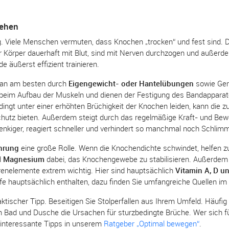
gehen
. Viele Menschen vermuten, dass Knochen „trocken“ und fest sind. Do
Körper dauerhaft mit Blut, sind mit Nerven durchzogen und außerde
äußerst effizient trainieren.
man am besten durch
Eigengewicht- oder Hantelübungen
sowie Ger
ch beim Aufbau der Muskeln und dienen der Festigung des Bandappara
ingt unter einer erhöhten Brüchigkeit der Knochen leiden, kann die 
tz bieten. Außerdem steigt durch das regelmäßige Kraft- und Beweg
elenkiger, reagiert schneller und verhindert so manchmal noch Schlim
hrung
eine große Rolle. Wenn die Knochendichte schwindet, helfen
d
Magnesium
dabei, das Knochengewebe zu stabilisieren. Außerdem 
enelemente extrem wichtig. Hier sind hauptsächlich
Vitamin A, D u
fe hauptsächlich enthalten, dazu finden Sie umfangreiche Quellen im 
aktischer Tipp. Beseitigen Sie Stolperfallen aus Ihrem Umfeld. Häufi
in Bad und Dusche die Ursachen für sturzbedingte Brüche. Wer sich
le interessante Tipps in unserem
Ratgeber „Optimal bewegen“
.