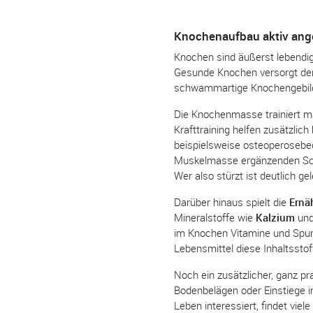
Knochenaufbau aktiv an
Knochen sind äußerst lebendig
Gesunde Knochen versorgt der 
schwammartige Knochengebilde 
Die Knochenmasse trainiert 
Krafttraining helfen zusätzli
beispielsweise osteoperosebed
Muskelmasse ergänzenden Schu
Wer also stürzt ist deutlich g
Darüber hinaus spielt die
Ernä
Mineralstoffe wie
Kalzium
un
im Knochen Vitamine und Spur
Lebensmittel diese Inhaltsstof
Noch ein zusätzlicher, ganz pr
Bodenbelägen oder Einstiege 
Leben interessiert, findet vie