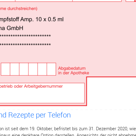
nd Rezepte per Telefon
n ist seit dem 19. Oktober, befristet bis zum 31. Dezember 2020, wi
hinaus eine denkbare Option darstellen. Angesichts der nicht abneh