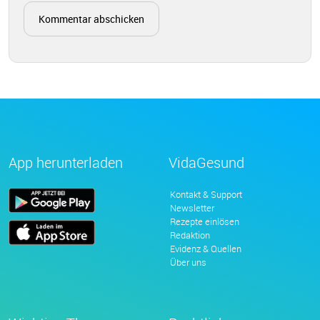
App herunterladen
VidaGesund
Kontakt & Support
Newsletter
Rezepte einlösen
Redaktion
Evidenz & Quellen
Über uns