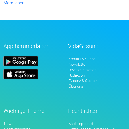
Mehr lesen
App herunterladen
VidaGesund
Kontakt & Support
Newsletter
Rezepte einlösen
Redaktion
Evidenz & Quellen
Über uns
Wichtige Themen
Rechtliches
News
Medizinprodukt