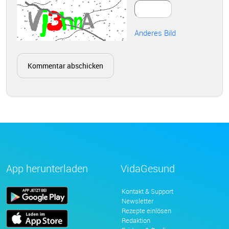
Anderes Bild
App herunterladen
VidaGesund
Kontakt & Support
Newsletter
Rezepte einlösen
Redaktion