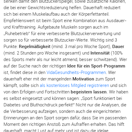
senken damit den Blutzuckerspiegel, sowie zusätzliche Kalorien,
die bei einer Gewichtsreduzierung helfen. Dauerhaft reduziert
sich bei einem Muskelaufbau auch der Körperfettanteil.
Empfehlenswert ist beim Sport eine Kombination aus Ausdauer-
und Krafttraining. Aufgebaute Muskeln sorgen auch im
„Ruhebetrieb“ für eine verbesserte Blutzuckerverwertung und
sorgen so für verbesserte Blutzucker-Werte. Wichtig sind 3
Punkte:
Regelmäßigkeit
(mind. 3 mal pro Woche Sport),
Dauer
(mind. 2 Stunden pro Woche insgesamt) und
Intensität
(100%
des Sports mehr als nur leicht atmend, besser schwitzend). Wer
auf der Suche nach der richtigen
Idee für ein Sport-Programm
ist, findet diese in den
VidaGesundheits-Programmen
. Wer
dauerhaft eher mit der mangelnden
Motivation
zum Sport
kämpft, sollte sich
als kostenloses Mitglied registrieren
und sich
von den Erfolgen und Fortschritten
begeistern lassen
. Wir haben
es selbst eingesetzt und können sagen: „Sport funktioniert bei
Diabetes und Bluthochdruck perfekt!“ Nicht nur die Analysen, die
die Verbesserung aufzeigen, sondern auch die eingerichteten
Erinnerungen an den Sport sorgen dafür, dass Sie im passenden
Moment den richtigen Anstoß zum Aufraffen erhalten. Das hilft
dauerhaft, macht Lust auf mehr und ist dazu die idelae