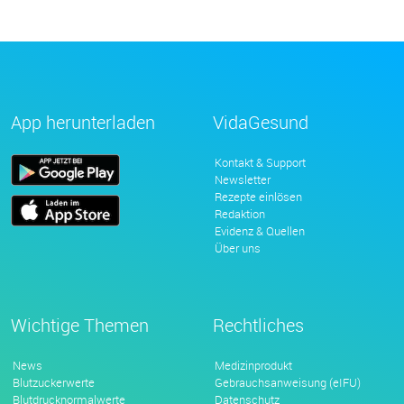
App herunterladen
VidaGesund
Kontakt & Support
Newsletter
Rezepte einlösen
Redaktion
Evidenz & Quellen
Über uns
Wichtige Themen
Rechtliches
News
Medizinprodukt
Blutzuckerwerte
Gebrauchsanweisung (eIFU)
Blutdrucknormalwerte
Datenschutz