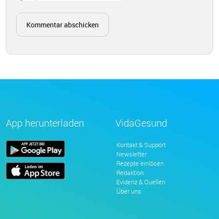
App herunterladen
VidaGesund
Kontakt & Support
Newsletter
Rezepte einlösen
Redaktion
Evidenz & Quellen
Über uns