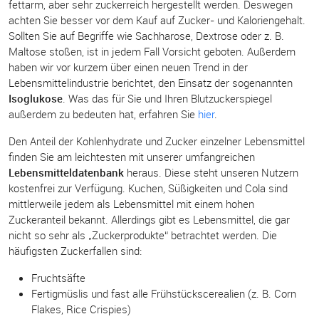
fettarm, aber sehr zuckerreich hergestellt werden. Deswegen
achten Sie besser vor dem Kauf auf Zucker- und Kaloriengehalt.
Sollten Sie auf Begriffe wie Sachharose, Dextrose oder z. B.
Maltose stoßen, ist in jedem Fall Vorsicht geboten. Außerdem
haben wir vor kurzem über einen neuen Trend in der
Lebensmittelindustrie berichtet, den Einsatz der sogenannten
Isoglukose
. Was das für Sie und Ihren Blutzuckerspiegel
außerdem zu bedeuten hat, erfahren Sie
hier
.
Den Anteil der Kohlenhydrate und Zucker einzelner Lebensmittel
finden Sie am leichtesten mit unserer umfangreichen
Lebensmitteldatenbank
heraus. Diese steht unseren Nutzern
kostenfrei zur Verfügung. Kuchen, Süßigkeiten und Cola sind
mittlerweile jedem als Lebensmittel mit einem hohen
Zuckeranteil bekannt. Allerdings gibt es Lebensmittel, die gar
nicht so sehr als „Zuckerprodukte“ betrachtet werden. Die
häufigsten Zuckerfallen sind:
Fruchtsäfte
Fertigmüslis und fast alle Frühstückscerealien (z. B. Corn
Flakes, Rice Crispies)