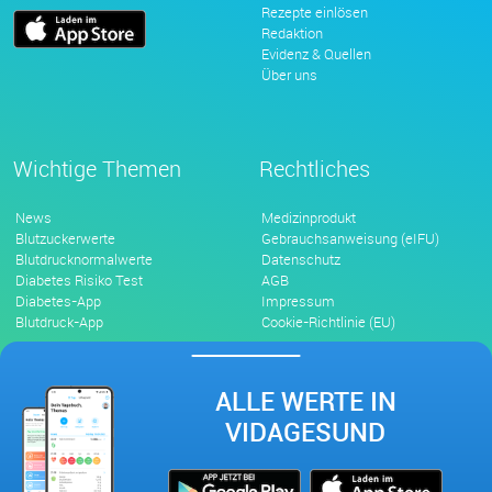
Rezepte einlösen
Redaktion
Evidenz & Quellen
Über uns
Wichtige Themen
Rechtliches
News
Medizinprodukt
Blutzuckerwerte
Gebrauchsanweisung (eIFU)
Blutdrucknormalwerte
Datenschutz
Diabetes Risiko Test
AGB
Diabetes-App
Impressum
Blutdruck-App
Cookie-Richtlinie (EU)
ALLE WERTE IN
VIDAGESUND
© 2026 VidaWell GmbH | Alle Rechte vorbehalten