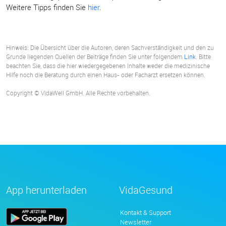
Weitere Tipps finden Sie
hier
.
Hinweis: Die Übersicht über die Autoren, deren Sachverständigkeit und den zu
Grunde liegenden Quellen der Beiträge finden Sie unter folgendem
Link
. Bitte
beachten Sie, dass die hier wiedergegebenen Inhalte weder die medizinische
Hilfe noch die Beratung durch einen Haus- oder Facharzt ersetzen können.
Copyright © VidaWell GmbH. Alle Rechte vorbehalten.
App herunterladen
VidaGesund
Kontakt & Support
Newsletter