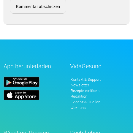
App herunterladen
VidaGesund
Kontakt & Support
Newsletter
Rezepte einlösen
Redaktion
Evidenz & Quellen
Über uns
Wichtige Themen
Rechtliches