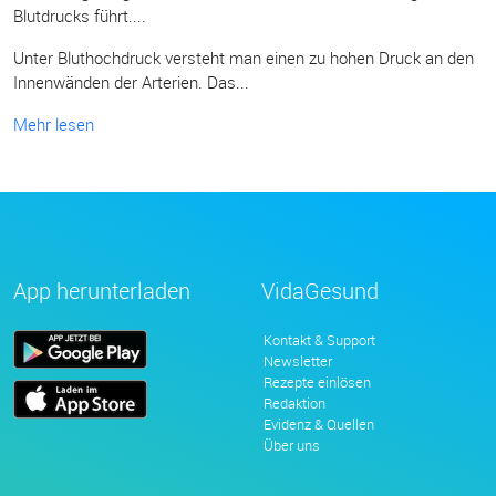
Blutdrucks führt....
Unter Bluthochdruck versteht man einen zu hohen Druck an den
Innenwänden der Arterien. Das...
Mehr lesen
App herunterladen
VidaGesund
Kontakt & Support
Newsletter
Rezepte einlösen
Redaktion
Evidenz & Quellen
Über uns