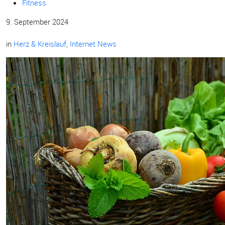
Fitness
9. September 2024
in
Herz & Kreislauf
,
Internet News