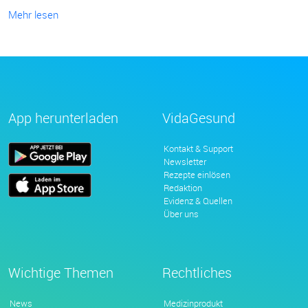
Mehr lesen
App herunterladen
VidaGesund
Kontakt & Support
Newsletter
Rezepte einlösen
Redaktion
Evidenz & Quellen
Über uns
Wichtige Themen
Rechtliches
News
Medizinprodukt