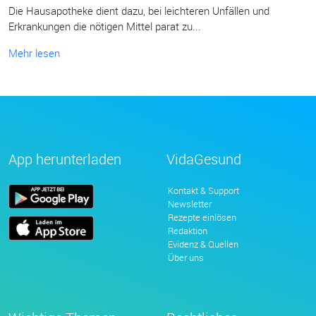
Die Hausapotheke dient dazu, bei leichteren Unfällen und
Erkrankungen die nötigen Mittel parat zu...
Mehr lesen
App herunterladen
VidaGesund
Kontakt & Support
Newsletter
Rezepte einlösen
Redaktion
Evidenz & Quellen
Über uns