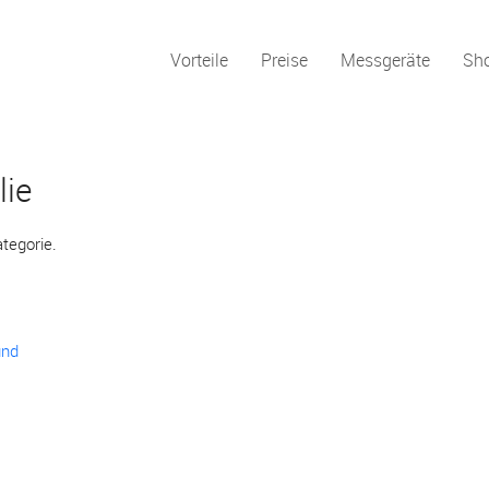
Vorteile
Preise
Messgeräte
Sh
ie
ategorie.
und