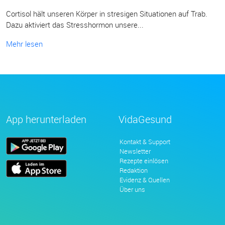
Cortisol hält unseren Körper in stresigen Situationen auf Trab.
Dazu aktiviert das Stresshormon unsere...
Mehr lesen
App herunterladen
VidaGesund
Kontakt & Support
Newsletter
Rezepte einlösen
Redaktion
Evidenz & Quellen
Über uns