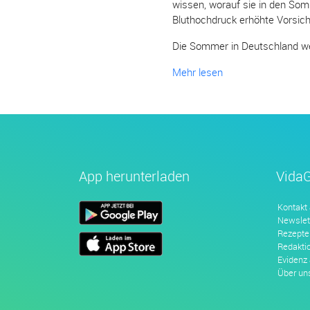
wissen, worauf sie in den So
Bluthochdruck erhöhte Vorsich
Die Sommer in Deutschland wer
Mehr lesen
App herunterladen
Vida
Kontakt
Newslet
Rezepte
Redakti
Evidenz
Über un