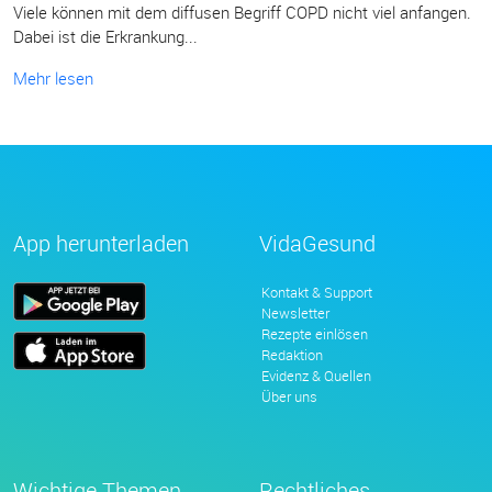
Viele können mit dem diffusen Begriff COPD nicht viel anfangen.
Dabei ist die Erkrankung...
Mehr lesen
App herunterladen
VidaGesund
Kontakt & Support
Newsletter
Rezepte einlösen
Redaktion
Evidenz & Quellen
Über uns
Wichtige Themen
Rechtliches