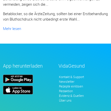
vermeiden, zeigen sich die...
Betablocker, so die ÄrzteZeitung, sollten bei einer Erstbehandlung
von Bluthochdruck nicht unbedingt erste Wahl...
Mehr lesen
App herunterladen
VidaGesund
Kontakt & Support
Newsletter
Rezepte einlösen
Redaktion
Evidenz & Quellen
Über uns