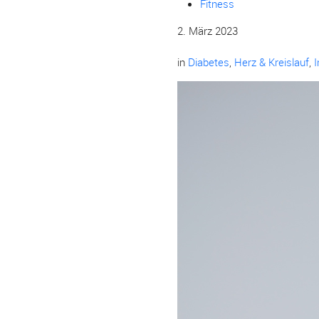
Fitness
2. März 2023
in
Diabetes
,
Herz & Kreislauf
,