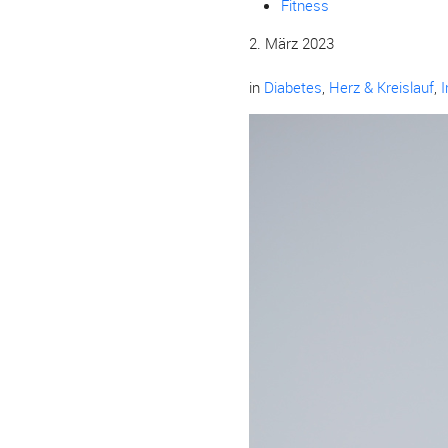
Fitness
2. März 2023
in
Diabetes
,
Herz & Kreislauf
,