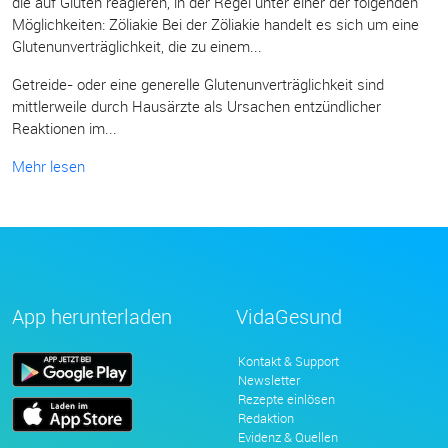
die auf Gluten reagieren, in der Regel unter einer der folgenden
Möglichkeiten: Zöliakie Bei der Zöliakie handelt es sich um eine
Glutenunverträglichkeit, die zu einem...
Getreide- oder eine generelle Glutenunverträglichkeit sind
mittlerweile durch Hausärzte als Ursachen entzündlicher
Reaktionen im...
Mehr lesen
App herunterladen
VidaGesund
Kontakt & Support
Newsletter
Rezepte einlösen
Redaktion
Evidenz & Quellen