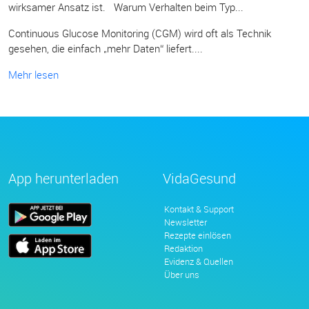
wirksamer Ansatz ist. Warum Verhalten beim Typ...
Continuous Glucose Monitoring (CGM) wird oft als Technik
gesehen, die einfach „mehr Daten“ liefert....
Mehr lesen
App herunterladen
VidaGesund
Kontakt & Support
Newsletter
Rezepte einlösen
Redaktion
Evidenz & Quellen
Über uns