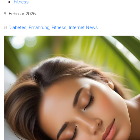
Fitness
9. Februar 2026
in
Diabetes
,
Ernährung
,
Fitness
,
Internet News