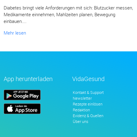
Diabetes bringt viele Anforderungen mit sich: Blutzucker messen,
Medikamente einnehmen, Mahlzeiten planen, Bewegung
einbauen....
Mehr lesen
App herunterladen
VidaGesund
Kontakt & Support
Newsletter
Rezepte einlösen
Redaktion
Evidenz & Quellen
Über uns