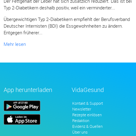
Der Fettgehalt der Leber hat sich zusätzlich reduziert. Das ist bei
Typ 2-Diabetikern deshalb positiv, weil ein verminderter...
Übergewichtigen Typ 2-Diabetikern empfiehlt der Berufsverband
Deutscher Internisten (BDI) die Essgewohnheiten zu ändern.
Entgegen früherer...
Mehr lesen
App herunterladen
VidaGesund
Kontakt & Support
Newsletter
Rezepte einlösen
Redaktion
Evidenz & Quellen
Über uns