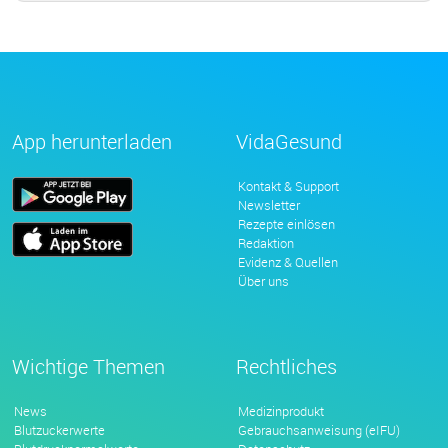
App herunterladen
VidaGesund
Kontakt & Support
Newsletter
Rezepte einlösen
Redaktion
Evidenz & Quellen
Über uns
Wichtige Themen
Rechtliches
News
Medizinprodukt
Blutzuckerwerte
Gebrauchsanweisung (eIFU)