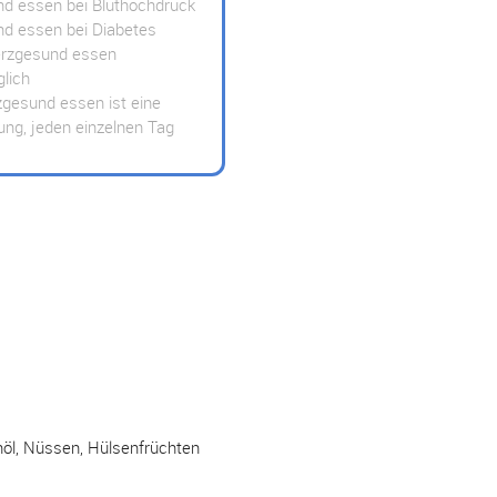
d essen bei Bluthochdruck
d essen bei Diabetes
erzgesund essen
glich
zgesund essen ist eine
ung, jeden einzelnen Tag
nöl, Nüssen, Hülsenfrüchten