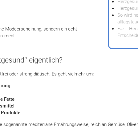
Herzgesun
Herzgesun
So wird h
alltagstau
Fazit: Her
ine Modeerscheinung, sondern ein echt
Entscheid
trument.
gesund“ eigentlich?
frei oder streng diätisch. Es geht vielmehr um:
hrung
te Fette
smittel
e Produkte
ie sogenannte mediterrane Ernährungsweise, reich an Gemüse, Olive