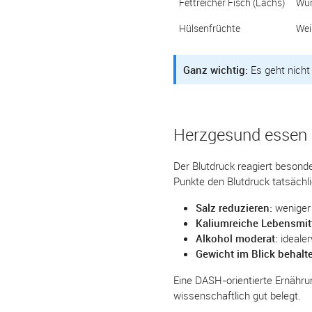
Fettreicher Fisch (Lachs)
Wur
Hülsenfrüchte
Wei
Ganz wichtig:
Es geht nicht
Herzgesund essen 
Der Blutdruck reagiert beson
Punkte den Blutdruck tatsächl
Salz reduzieren:
weniger 
Kaliumreiche Lebensmitt
Alkohol moderat:
idealer
Gewicht im Blick behalt
Eine DASH-orientierte Ernähru
wissenschaftlich gut belegt.