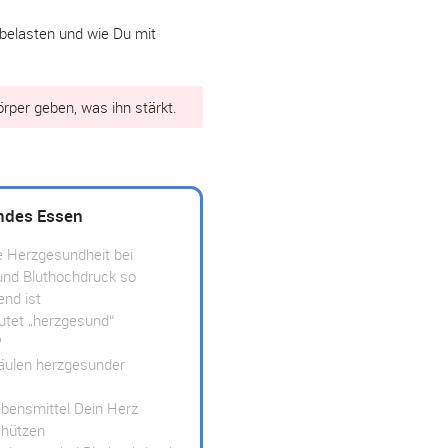
 belasten und wie Du mit
per geben, was ihn stärkt.
ndes Essen
 Herzgesundheit bei
und Bluthochdruck so
end ist
tet „herzgesund“
?
Säulen herzgesunder
bensmittel Dein Herz
chützen