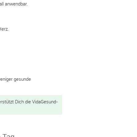
all anwendbar.
Herz.
 weniger gesunde
rstützt Dich die VidaGesund-
n Tag