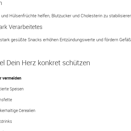
n
 und Hülsenfrüchte helfen, Blutzucker und Cholesterin zu stabilisiere
ark Verarbeitetes
nd stark gesüßte Snacks erhöhen Entzündungswerte und fördern Gefä
l Dein Herz konkret schützen
r vermeiden
ttierte Speisen
nsfette
kerhaltige Cerealien
tdrinks