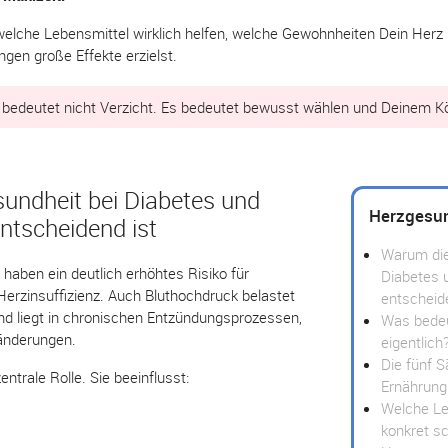
, welche Lebensmittel wirklich helfen, welche Gewohnheiten Dein Herz
gen große Effekte erzielst.
edeutet nicht Verzicht. Es bedeutet bewusst wählen und Deinem Kör
undheit bei Diabetes und
Herzgesu
ntscheidend ist
Warum die
aben ein deutlich erhöhtes Risiko für
Diabetes 
 Herzinsuffizienz. Auch Bluthochdruck belastet
entscheid
nd liegt in chronischen Entzündungsprozessen,
Was bedeu
ränderungen.
eigentlich
Die fünf 
entrale Rolle. Sie beeinflusst:
Ernährung
Welche Le
konkret s