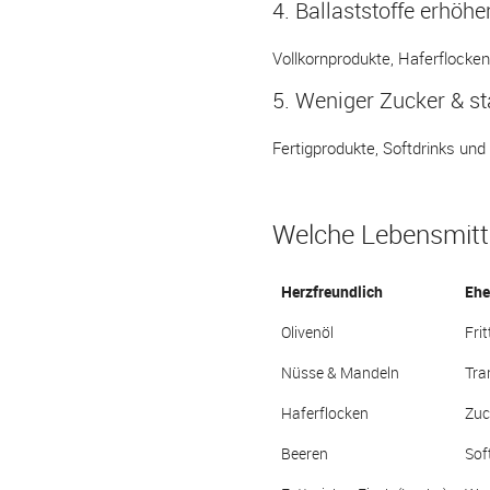
4. Ballaststoffe erhöhe
Vollkornprodukte, Haferflocken
5. Weniger Zucker & st
Fertigprodukte, Softdrinks u
Welche Lebensmitte
Herzfreundlich
Ehe
Olivenöl
Fri
Nüsse & Mandeln
Tra
Haferflocken
Zuc
Beeren
Sof