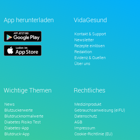
App herunterladen
VidaGesund
Kontakt & Support
Newsletter
Rezepte einlösen
Redaktion
Evidenz & Quellen
Über uns
Wichtige Themen
Rechtliches
News
Medizinprodukt
Blutzuckerwerte
Gebrauchsanweisung (eIFU)
Blutdrucknormalwerte
Datenschutz
Diabetes Risiko Test
AGB
Diabetes-App
Impressum
Blutdruck-App
Cookie-Richtlinie (EU)