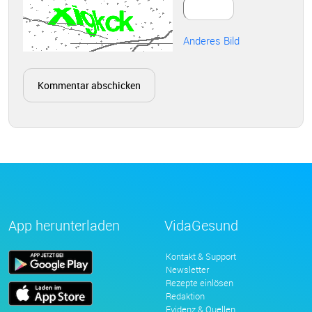
Anderes Bild
App herunterladen
VidaGesund
Kontakt & Support
Newsletter
Rezepte einlösen
Redaktion
Evidenz & Quellen