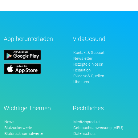
App herunterladen
VidaGesund
Kontakt & Support
Newsletter
Rezepte einlösen
Redaktion
Evidenz & Quellen
Über uns
Wichtige Themen
Rechtliches
News
Medizinprodukt
Blutzuckerwerte
Gebrauchsanweisung (eIFU)
Blutdrucknormalwerte
Datenschutz