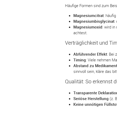
Häufige Formen sind zum Beis
Magnesiumcitrat
: häufig
Magnesiumbisglycinat
:
Magnesiumoxid
: wird i
achtest.
Verträglichkeit und Ti
Abführender Effekt
: Bei
Timing
: Viele nehmen Mag
Abstand zu Medikamen
sinnvoll sein, kläre das bi
Qualität: So erkennst 
Transparente Deklaratio
Seriöse Herstellung
(z. B
Keine unnötigen Füllsto