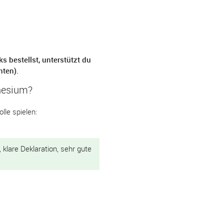
s bestellst, unterstützt du
nten).
nesium?
lle spielen:
klare Deklaration, sehr gute