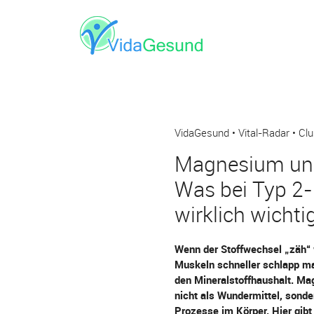
VidaGesund • Vital-Radar • Clu
Magnesium und
Was bei Typ 2-
wirklich wichtig
Wenn der Stoffwechsel „zäh“ w
Muskeln schneller schlapp mac
den Mineralstoffhaushalt. Mag
nicht als Wundermittel, sonder
Prozesse im Körper. Hier gibt