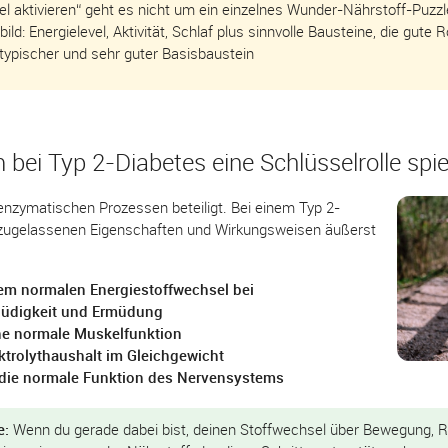
l aktivieren“ geht es nicht um ein einzelnes Wunder-Nährstoff-Puzzle
ld: Energielevel, Aktivität, Schlaf plus sinnvolle Bausteine, die gute 
 typischer und sehr guter Basisbaustein
i Typ 2-Diabetes eine Schlüsselrolle spi
enzymatischen Prozessen beteiligt. Bei einem Typ 2-
e zugelassenen Eigenschaften und Wirkungsweisen äußerst
em normalen Energiestoffwechsel bei
Müdigkeit und Ermüdung
ne normale Muskelfunktion
trolythaushalt im Gleichgewicht
die normale Funktion des Nervensystems
e:
Wenn du gerade dabei bist, deinen Stoffwechsel über Bewegung, R