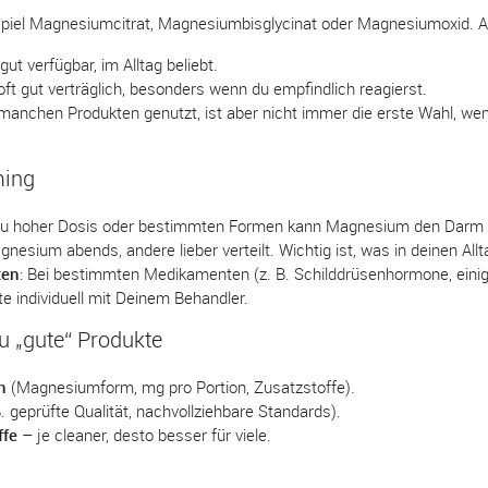
piel Magnesiumcitrat, Magnesiumbisglycinat oder Magnesiumoxid. Al
 gut verfügbar, im Alltag beliebt.
 oft gut verträglich, besonders wenn du empfindlich reagierst.
n manchen Produkten genutzt, ist aber nicht immer die erste Wahl, w
ming
 zu hoher Dosis oder bestimmten Formen kann Magnesium den Darm 
nesium abends, andere lieber verteilt. Wichtig ist, was in deinen Allt
ten
: Bei bestimmten Medikamenten (z. B. Schilddrüsenhormone, einig
tte individuell mit Deinem Behandler.
du „gute“ Produkte
n
(Magnesiumform, mg pro Portion, Zusatzstoffe).
. geprüfte Qualität, nachvollziehbare Standards).
ffe
– je cleaner, desto besser für viele.