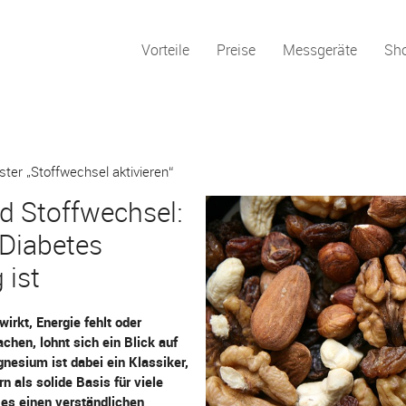
Vorteile
Preise
Messgeräte
Sh
ster „Stoffwechsel aktivieren“
 Stoffwechsel:
Diabetes
 ist
irkt, Energie fehlt oder
hen, lohnt sich ein Blick auf
nesium ist dabei ein Klassiker,
n als solide Basis für viele
 es einen verständlichen