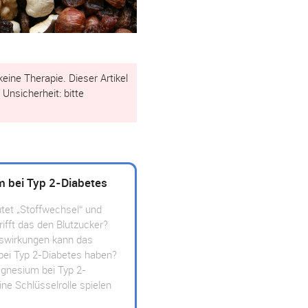
ine Therapie. Dieser Artikel
Unsicherheit: bitte
 bei Typ 2-Diabetes
et „Stoffwechsel“ und
ifft das den Blutzucker?
swirkungen kann das
g bei Typ 2-Diabetes haben?
nesium bei Typ 2-
ine Schlüsselrolle spielen