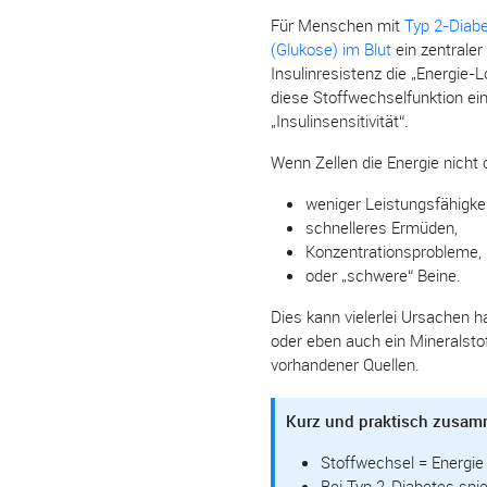
Für Menschen mit
Typ 2-Diab
(Glukose) im Blut
ein zentraler 
Insulinresistenz die „Energie-
diese Stoffwechselfunktion ei
„Insulinsensitivität“.
Wenn Zellen die Energie nicht 
weniger Leistungsfähigkei
schnelleres Ermüden,
Konzentrationsprobleme,
oder „schwere“ Beine.
Dies kann vielerlei Ursachen 
oder eben auch ein Mineralsto
vorhandener Quellen.
Kurz und praktisch zusam
Stoffwechsel = Energie
Bei Typ 2-Diabetes spie