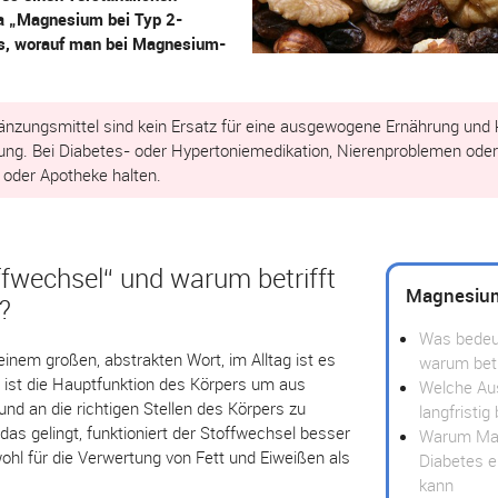
a „Magnesium bei Typ 2-
ps, worauf man bei Magnesium-
zungsmittel sind kein Ersatz für eine ausgewogene Ernährung und ke
tung. Bei Diabetes- oder Hypertoniemedikation, Nierenproblemen oder 
 oder Apotheke halten.
fwechsel“ und warum betrifft
Magnesium
?
Was bedeut
 einem großen, abstrakten Wort, im Alltag ist es
warum betr
 ist die Hauptfunktion des Körpers um aus
Welche Au
nd an die richtigen Stellen des Körpers zu
langfristi
das gelingt, funktioniert der Stoffwechsel besser
Warum Mag
ohl für die Verwertung von Fett und Eiweißen als
Diabetes e
kann