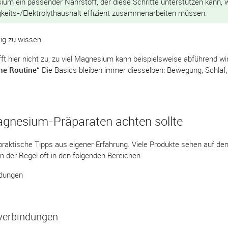
sium ein passender Nährstoff, der diese Schritte unterstützen kann, w
keits-/Elektrolythaushalt effizient zusammenarbeiten müssen.
tig zu wissen
fft hier nicht zu, zu viel Magnesium kann beispielsweise abführend wi
ine Routine“
Die Basics bleiben immer diesselben: Bewegung, Schlaf,
gnesium-Präparaten achten sollte
praktische Tipps aus eigener Erfahrung. Viele Produkte sehen auf den 
n der Regel oft in den folgenden Bereichen:
ndungen
erbindungen