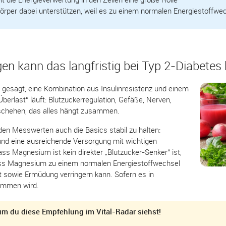
per dabei unterstützen, weil es zu einem normalen Energiestoffwec
n kann das langfristig bei Typ 2-Diabetes
t gesagt, eine Kombination aus Insulinresistenz und einem
berlast“ läuft: Blutzuckerregulation, Gefäße, Nerven,
schehen, das alles hängt zusammen.
den Messwerten auch die Basics stabil zu halten:
und eine ausreichende Versorgung mit wichtigen
dass Magnesium ist kein direkter „Blutzucker-Senker“ ist,
 dass Magnesium zu einem normalen Energiestoffwechsel
t sowie Ermüdung verringern kann. Sofern es in
ommen wird.
m du diese Empfehlung im Vital-Radar siehst!