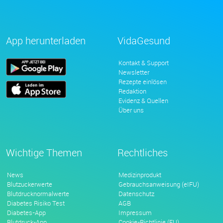
App herunterladen
VidaGesund
Kontakt & Support
Newsletter
Rezepte einlösen
Redaktion
Evidenz & Quellen
Über uns
Wichtige Themen
Rechtliches
News
Medizinprodukt
Blutzuckerwerte
Gebrauchsanweisung (eIFU)
Blutdrucknormalwerte
Datenschutz
Diabetes Risiko Test
AGB
Diabetes-App
Impressum
Blutdruck-App
Cookie-Richtlinie (EU)