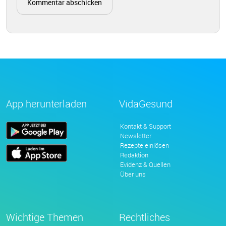
App herunterladen
VidaGesund
Kontakt & Support
Newsletter
Rezepte einlösen
Redaktion
Evidenz & Quellen
Über uns
Wichtige Themen
Rechtliches