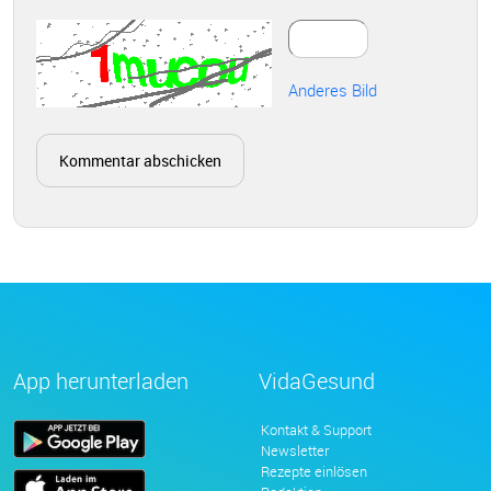
Anderes Bild
App herunterladen
VidaGesund
Kontakt & Support
Newsletter
Rezepte einlösen