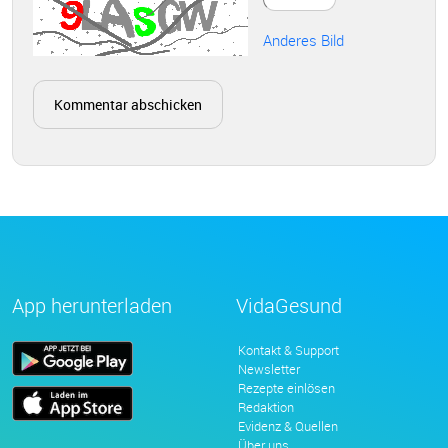
Anderes Bild
App herunterladen
VidaGesund
Kontakt & Support
Newsletter
Rezepte einlösen
Redaktion
Evidenz & Quellen
Über uns