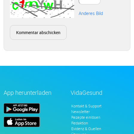
Anderes Bild
App herunterladen
VidaGesund
Kontakt & Support
Newsletter
Rezepte einlösen
Redaktion
Evidenz & Quellen