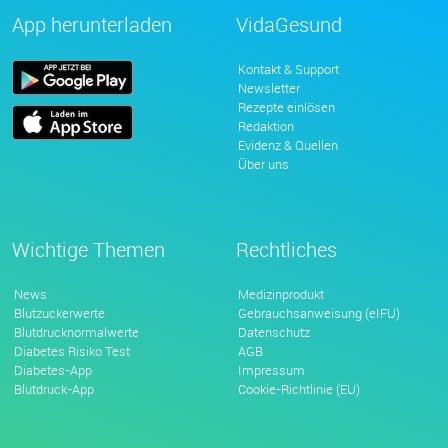
App herunterladen
VidaGesund
Kontakt & Support
Newsletter
Rezepte einlösen
Redaktion
Evidenz & Quellen
Über uns
Wichtige Themen
Rechtliches
News
Medizinprodukt
Blutzuckerwerte
Gebrauchsanweisung (eIFU)
Blutdrucknormalwerte
Datenschutz
Diabetes Risiko Test
AGB
Diabetes-App
Impressum
Blutdruck-App
Cookie-Richtlinie (EU)