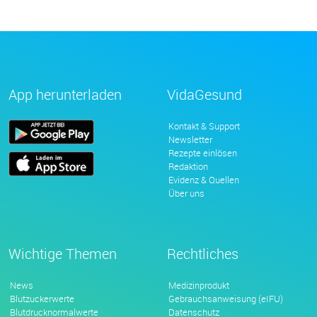
App herunterladen
VidaGesund
Kontakt & Support
Newsletter
Rezepte einlösen
Redaktion
Evidenz & Quellen
Über uns
Wichtige Themen
Rechtliches
News
Medizinprodukt
Blutzuckerwerte
Gebrauchsanweisung (eIFU)
Blutdrucknormalwerte
Datenschutz