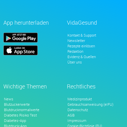
App herunterladen
VidaGesund
Kontakt & Support
Newsletter
Rezepte einlösen
Redaktion
Evidenz & Quellen
Über uns
Wichtige Themen
Rechtliches
News
Medizinprodukt
Blutzuckerwerte
Gebrauchsanweisung (eIFU)
Blutdrucknormalwerte
Datenschutz
Diabetes Risiko Test
AGB
Diabetes-App
Impressum
Blutdruck-App
Cookie-Richtlinie (EU)