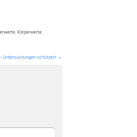
perwerte
,
Körperwerte
,
e: Untersuchungen schützen! →