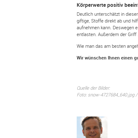
Körperwerte positiv beein
Deutlich unterschätzt in diese
giftige, Stoffe direkt ab und h
aufnehmen kann. Deswegen emp
entlasten. Außerdem der Grif
Wie man das am besten angehen
Wir wünschen Ihnen einen gu
Quelle der Bilder:
Foto: snow-4727684_640.jpg 