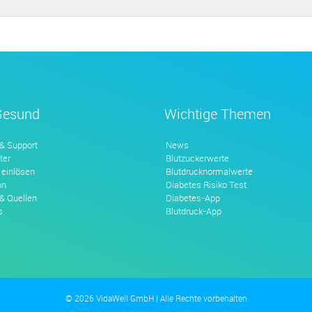
Gesund
Wichtige Themen
 & Support
News
ter
Blutzuckerwerte
 einlösen
Blutdrucknormalwerte
on
Diabetes Risiko Test
 & Quellen
Diabetes-App
s
Blutdruck-App
© 2026 VidaWell GmbH | Alle Rechte vorbehalten