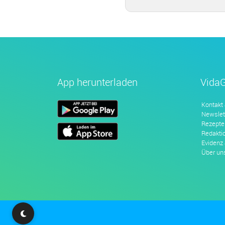
App herunterladen
Vida
Kontakt
Newslet
Rezepte
Redakti
Evidenz
Über un