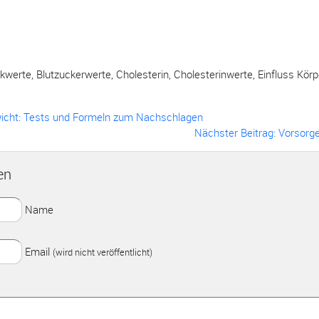
ckwerte
,
Blutzuckerwerte
,
Cholesterin
,
Cholesterinwerte
,
Einfluss Kör
wicht: Tests und Formeln zum Nachschlagen
Nächster Beitrag: Vorsorg
en
Name
Email
(wird nicht veröffentlicht)