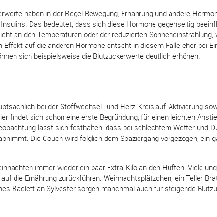
erwerte haben in der Regel Bewegung, Ernährung und andere Hormone
Insulins. Das bedeutet, dass sich diese Hormone gegenseitig beeinflu
nicht an den Temperaturen oder der reduzierten Sonneneinstrahlung,
n Effekt auf die anderen Hormone entseht in diesem Falle eher bei E
nen sich beispielsweise die Blutzuckerwerte deutlich erhöhen.
g
ptsächlich bei der Stoffwechsel- und Herz-Kreislauf-Aktivierung sow
r findet sich schon eine erste Begründung, für einen leichten Anstie
eobachtung lässt sich festhalten, dass bei schlechtem Wetter und Dun
abnimmt. Die Couch wird folglich dem Spaziergang vorgezogen, ein 
eihnachten immer wieder ein paar Extra-Kilo an den Hüften. Viele un
 auf die Ernährung zurückführen. Weihnachtsplätzchen, ein Teller Bra
ches Raclett an Sylvester sorgen manchmal auch für steigende Blutz