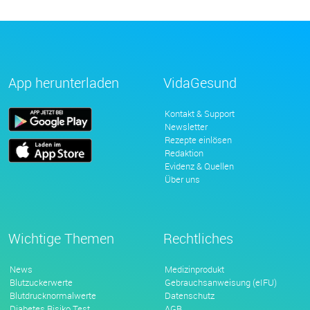
App herunterladen
VidaGesund
Kontakt & Support
Newsletter
Rezepte einlösen
Redaktion
Evidenz & Quellen
Über uns
Wichtige Themen
Rechtliches
News
Medizinprodukt
Blutzuckerwerte
Gebrauchsanweisung (eIFU)
Blutdrucknormalwerte
Datenschutz
Diabetes Risiko Test
AGB