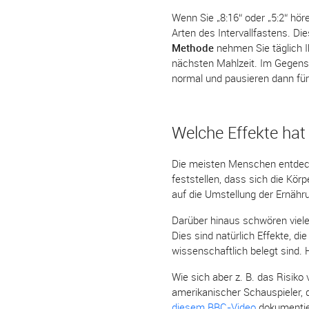
Wenn Sie „8:16“ oder „5:2“ h
Arten des Intervallfastens. Di
Methode
nehmen Sie täglich I
nächsten Mahlzeit. Im Gegensa
normal und pausieren dann für
Welche Effekte hat 
Die meisten Menschen entdeck
feststellen, dass sich die Kör
auf die Umstellung der Ernäh
Darüber hinaus schwören viele
Dies sind natürlich Effekte, 
wissenschaftlich belegt sind. 
Wie sich aber z. B. das Risiko
amerikanischer Schauspieler, 
diesem BBC-Video
dokumentier