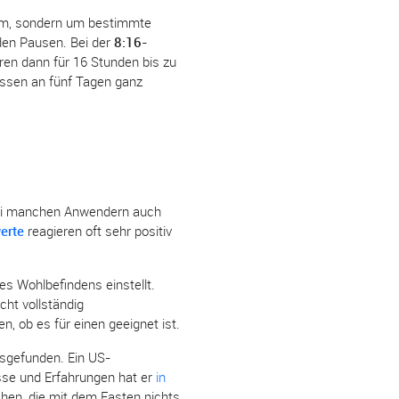
ium, sondern um bestimmte
den Pausen. Bei der
8:16-
ren dann für 16 Stunden bis zu
essen an fünf Tagen ganz
 bei manchen Anwendern auch
erte
reagieren oft sehr positiv
s Wohlbefindens einstellt.
cht vollständig
n, ob es für einen geeignet ist.
usgefunden. Ein US-
sse und Erfahrungen hat er
in
chen, die mit dem Fasten nichts