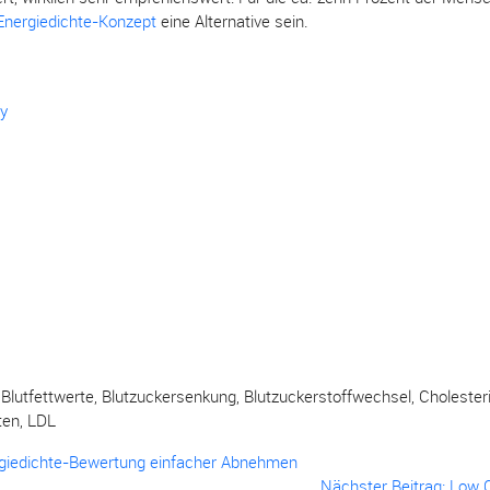
Energiedichte-Konzept
eine Alternative sein.
y
,
Blutfettwerte
,
Blutzuckersenkung
,
Blutzuckerstoffwechsel
,
Cholester
ten
,
LDL
rgiedichte-Bewertung einfacher Abnehmen
Nächster Beitrag: Low 