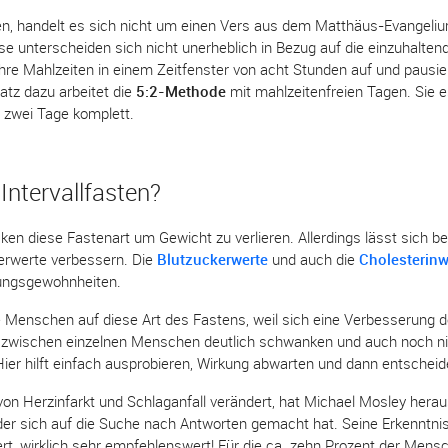
ören, handelt es sich nicht um einen Vers aus dem Matthäus-Evangel
ese unterscheiden sich nicht unerheblich in Bezug auf die einzuhalten
hre Mahlzeiten in einem Zeitfenster von acht Stunden auf und pausie
tz dazu arbeitet die
5:2-Methode
mit mahlzeitenfreien Tagen. Sie 
 zwei Tage komplett.
Intervallfasten?
en diese Fastenart um Gewicht zu verlieren. Allerdings lässt sich
perwerte verbessern. Die
Blutzuckerwerte
und auch die
Cholesterinw
rungsgewohnheiten.
 Menschen auf diese Art des Fastens, weil sich eine Verbesserung de
die zwischen einzelnen Menschen deutlich schwanken und auch noch ni
Hier hilft einfach ausprobieren, Wirkung abwarten und dann entscheide
 von Herzinfarkt und Schlaganfall verändert, hat Michael Mosley hera
der sich auf die Suche nach Antworten gemacht hat. Seine Erkenntni
t, wirklich sehr empfehlenswert! Für die ca. zehn Prozent der Mens