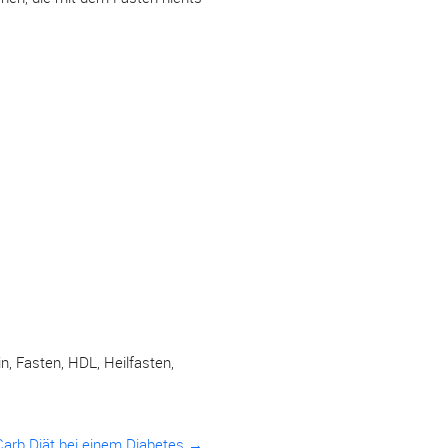
in
,
Fasten
,
HDL
,
Heilfasten
,
Carb Diät bei einem Diabetes →