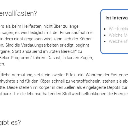
ervallfasten?
Ist Interva
rs als beim Heilfasten, nicht über zu lange
Wie funkti
 sagen, es wird lediglich mit der Essensaufnahme
Welche Me
, in dem nicht gegessen wird, kann sich der Körper
Welche Eff
n. Sind die Verdauungsarbeiten erledigt, beginnt
rgane. Statt andauernd im „roten Bereich“ zu
 „Relax-Programm“ fahren. Das ist, in kurzen Zügen,
en.
liche Vermutung, setzt ein zweiter Effekt ein. Während der Fastenper
ydrate sind für den Köper schnell zu verstoffechseln, stehen sie abe
te. Diese stehen im Körper in den Zellen als eingelagerte Depots zu
punkt für die lebenserhaltenden Stoffwechselfunktionen die Energi
ibt es?