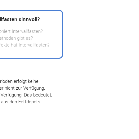
llfasten sinnvoll?
oniert Intervallfasten?
thoden gibt es?
ekte hat Intervallfasten?
ioden erfolgt keine
r nicht zur Verfügung,
r Verfügung. Das bedeutet,
e aus den Fettdepots